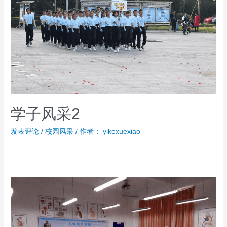
学子风采2
发表评论
/
校园风采
/ 作者：
yikexuexiao